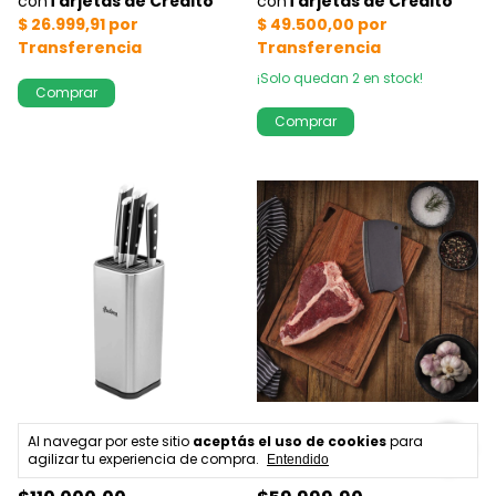
¡Solo quedan
2
en stock!
SET DE 4 CUCHILLOS INOX
HACHUELA TRAMONTINA
Al navegar por este sitio
aceptás el uso de cookies
para
MANGO C/REMACHES NEGRO
BLACK 7"
agilizar tu experiencia de compra.
Entendido
HUDSON