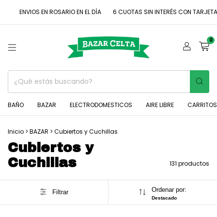
OS EN ROSARIO EN EL DÍA
6 CUOTAS SIN INTERÉS CON TARJETAS DE CRÉDI
0
BAÑO
BAZAR
ELECTRODOMESTICOS
AIRE LIBRE
CARRITOS
Inicio
>
BAZAR
>
Cubiertos y Cuchillas
Cubiertos y
Cuchillas
131 productos
Ordenar por:
Filtrar
Destacado