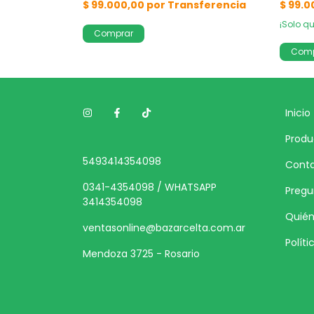
¡Solo 
Inicio
Produ
5493414354098
Cont
0341-4354098 / WHATSAPP
Pregu
3414354098
Quié
ventasonline@bazarcelta.com.ar
Polít
Mendoza 3725 - Rosario