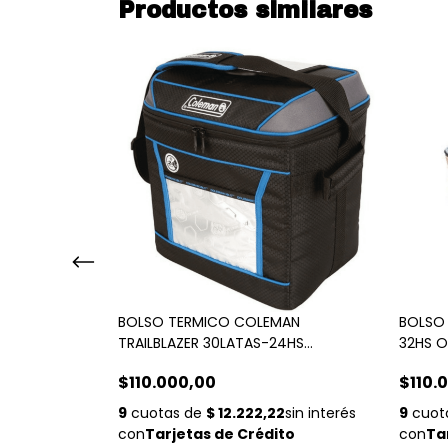
Productos similares
AN HIGH
BOLSO TERMICO COLEMAN
BOLSO
S
TRAILBLAZER 30LATAS-24HS
32HS O
BLUE/BLACK
$110.000,00
$110.