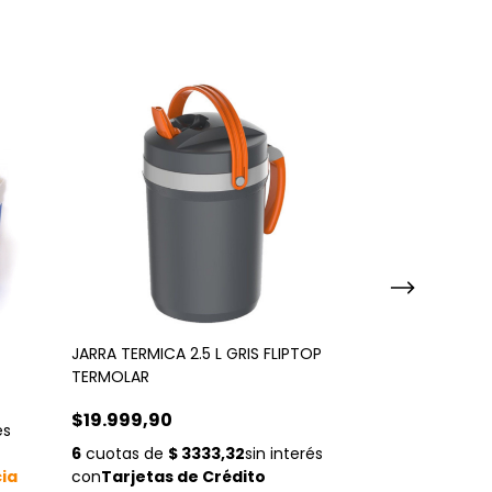
JARRA TERMICA 2.5 L GRIS FLIPTOP
BOLSO TERMIC
TERMOLAR
42 LATAS SPAC
$19.999,90
$260.000,0