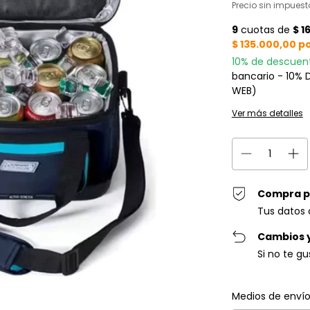
Precio sin impues
10% de descuen
bancario - 10%
WEB)
Ver más detalles
Compra p
Tus datos 
Cambios 
Si no te g
Entregas para el C
Medios de enví