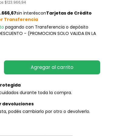
tos
$123.966,94
to
pagando con Transferencia o depósito
 DESCUENTO - (PROMOCION SOLO VALIDA EN LA
rotegida
cuidados durante toda la compra.
y devoluciones
usta, podés cambiarlo por otro o devolverlo.
P:
Cambiar CP
o