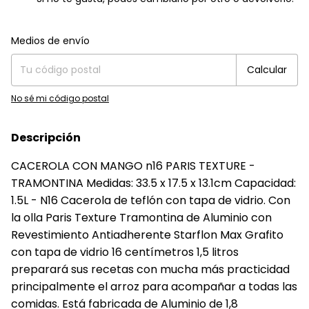
Entregas para el CP:
Cambiar CP
Medios de envío
Calcular
No sé mi código postal
Descripción
CACEROLA CON MANGO n16 PARIS TEXTURE -
TRAMONTINA Medidas: 33.5 x 17.5 x 13.1cm Capacidad:
1.5L - N16 Cacerola de teflón con tapa de vidrio. Con
la olla Paris Texture Tramontina de Aluminio con
Revestimiento Antiadherente Starflon Max Grafito
con tapa de vidrio 16 centímetros 1,5 litros
preparará sus recetas con mucha más practicidad
principalmente el arroz para acompañar a todas las
comidas. Está fabricada de Aluminio de 1,8