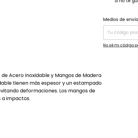
Si no te g
Entregas para el C
Medios de enví
No sé mi código p
 de Acero Inoxidable y Mangos de Madera
idable tienen más espesor y un estampado
 evitando deformaciones. Los mangos de
 a impactos.