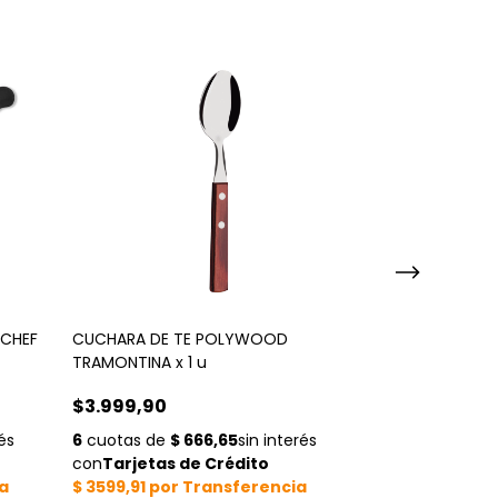
 CHEF
CUCHARA DE TE POLYWOOD
TENEDOR MESA
TRAMONTINA x 1 u
POLYWOOD x 1
$3.999,90
$5.500,00