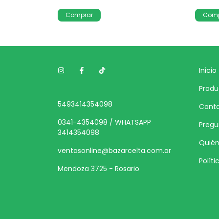
Inicio
Produ
5493414354098
Cont
0341-4354098 / WHATSAPP
Pregu
3414354098
Quié
ventasonline@bazarcelta.com.ar
Polít
Mendoza 3725 - Rosario