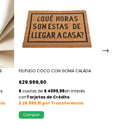
S
FELPUDO COCO CON GOMA CALADA
MANTEL BLACKBO
$29.999,90
$45.000,00
¡No te lo pierdas,