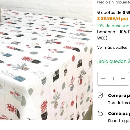
Precio sin impues
10% de descuen
bancario - 10%
WEB)
Ver más detalles
¡Solo quedan
Compra p
Tus datos 
Cambios 
Si no te g