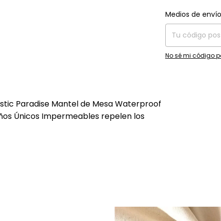
Entregas para el C
Medios de enví
No sé mi código p
istic Paradise Mantel de Mesa Waterproof
os Únicos Impermeables repelen los