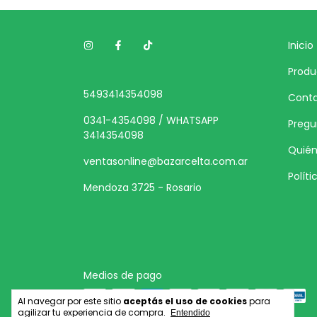
Inicio
Produ
5493414354098
Cont
0341-4354098 / WHATSAPP
Pregu
3414354098
Quié
ventasonline@bazarcelta.com.ar
Polít
Mendoza 3725 - Rosario
Medios de pago
Al navegar por este sitio
aceptás el uso de cookies
para
agilizar tu experiencia de compra.
Entendido