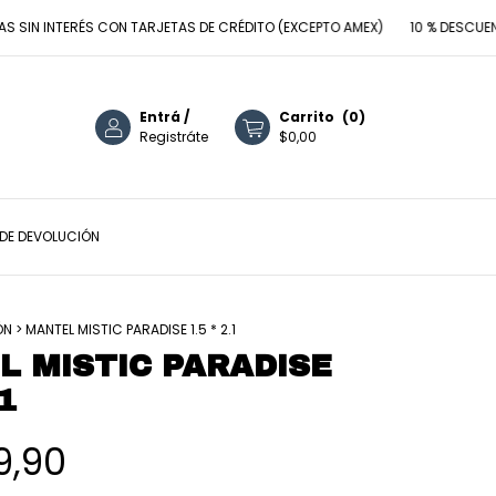
 INTERÉS CON TARJETAS DE CRÉDITO (EXCEPTO AMEX)
10 % DESCUENTO C
Entrá
/
Carrito
(
0
)
Registráte
$0,00
 DE DEVOLUCIÓN
ÓN
>
MANTEL MISTIC PARADISE 1.5 * 2.1
 MISTIC PARADISE
.1
9,90