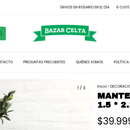
ENVIOS EN ROSARIO EN EL DÍA
6 CUOTAS SIN
NTACTO
PREGUNTAS FRECUENTES
QUIÉNES SOMOS
POLÍTICA
Inicio
>
DECORACI
1
/
3
MANTEL
1.5 * 2
$39.99