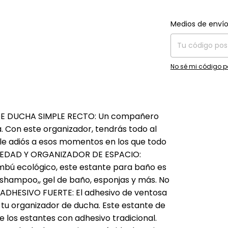
Entregas para el C
Medios de enví
No sé mi código p
 DE DUCHA SIMPLE RECTO: Un compañero
. Con este organizador, tendrás todo al
dile adiós a esos momentos en los que todo
UMEDAD Y ORGANIZADOR DE ESPACIO:
mbú ecológico, este estante para baño es
shampoo,, gel de baño, esponjas y más. No
r. ADHESIVO FUERTE: El adhesivo de ventosa
u organizador de ducha. Este estante de
 los estantes con adhesivo tradicional.