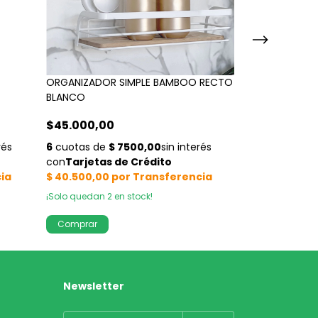
ORGANIZADOR SIMPLE BAMBOO RECTO
ORGANIZADOR 
BLANCO
ESTANTES 11 x 2
$45.000,00
$80.000,00
¡Solo quedan
2
en stock!
Newsletter