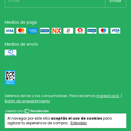
Medios de pago
Medios de envío
Defensa de las y los consumidores. Para reclamos
ingresá acá.
/
Botón de arrepentimiento
Copyright Bazar Celta - 2026. Todos los derechos reservados.
Al navegar por este sitio
aceptás el uso de cookies
para
agilizar tu experiencia de compra.
Entendido