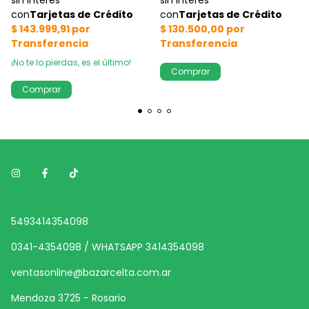
¡No te lo pierdas, es el último!
5493414354098
0341-4354098 / WHATSAPP 3414354098
ventasonline@bazarcelta.com.ar
Mendoza 3725 - Rosario