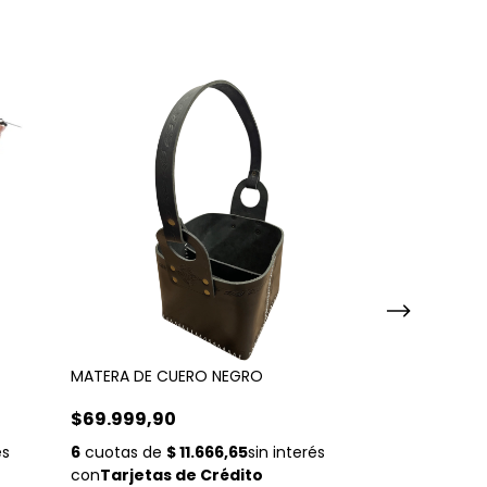
MATERA DE CUERO NEGRO
CHAULATA 350
$69.999,90
$10.000,00