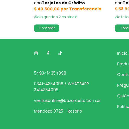
mo!
¡Solo quedan
2
en stock!
¡No te lo
Inicio
Produ
5493414354098
Cont
0341-4354098 / WHATSAPP
Pregu
3414354098
Quié
ventasonline@bazarcelta.com.ar
Polít
Mendoza 3725 - Rosario