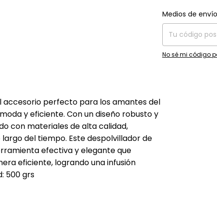
Entregas para el C
Medios de enví
No sé mi código p
 el accesorio perfecto para los amantes del
oda y eficiente. Con un diseño robusto y
ado con materiales de alta calidad,
 largo del tiempo. Este despolvillador de
rramienta efectiva y elegante que
ra eficiente, logrando una infusión
: 500 grs